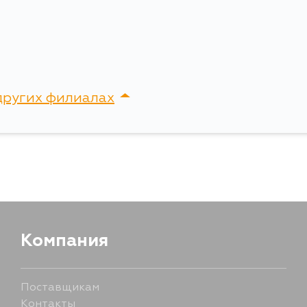
других филиалах
сток, Крыгина , д. 15
Компания
Поставщикам
Контакты