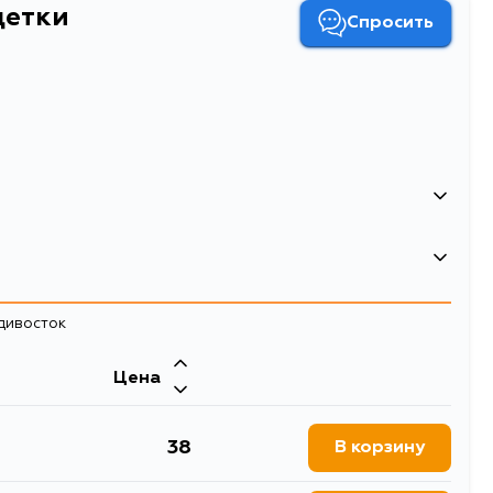
щетки
Спросить
адивосток
Цена
38
В корзину