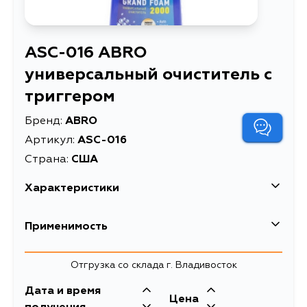
ASC-016 ABRO
универсальный очиститель с
триггером
Бренд:
ABRO
Артикул:
ASC-016
Страна:
США
Характеристики
универсальный очиститель с
Применимость
Описание
триггером
Товарная группа
уход и очистка
Отгрузка со склада г. Владивосток
Дата и время
Цена