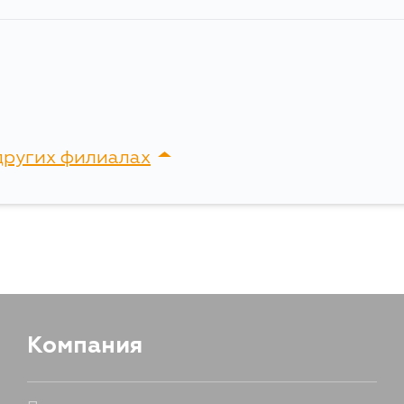
других филиалах
сток, Крыгина , д. 15
Компания