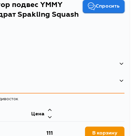
тор подвес YMMY
Спросить
драт Spakling Squash
адивосток
Цена
111
В корзину