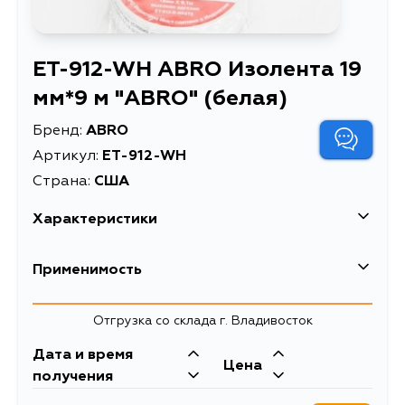
ET-912-WH ABRO Изолента 19
мм*9 м "ABRO" (белая)
Бренд:
ABRO
Артикул:
ET-912-WH
Страна:
США
Характеристики
Изолента 19 мм*9 м "ABRO"
Применимость
Описание
(белая)
Товарная группа
изоленты
Отгрузка со склада г. Владивосток
Дата и время
Цена
получения