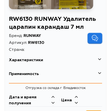
RW6130 RUNWAY Удалитель
царапин карандаш 7 мл
Бренд:
RUNWAY
Артикул:
RW6130
Страна:
Характеристики
EAN-13
4607004060762
Применимость
Высота упаковки, мм
210
Отгрузка со склада г. Владивосток
Длина упаковки, мм
130
Дата и время
Масса, кг
0.04
Цена
получения
Объем упаковки, л
1.2