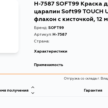
H-7587 SOFT99 Краска д
царапин Soft99 TOUCH 
флакон с кисточкой, 12 
Бренд:
SOFT99
Артикул:
H-7587
Страна:
Характеристики
EAN-13
4975759175872
Применимость
Краска для ремонта сколов 
Описание
кисточкой, 12 мл
Отгрузка со склада г. Вл
емя получения
Гарантия