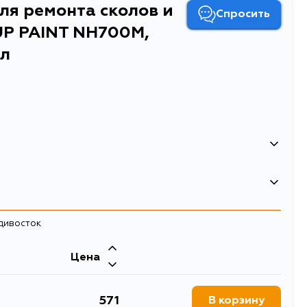
ля ремонта сколов и
Спросить
UP PAINT NH700M,
мл
и царапин Soft99 TOUCH UP PAINT NH700M, флакон с
адивосток
Цена
571
В корзину