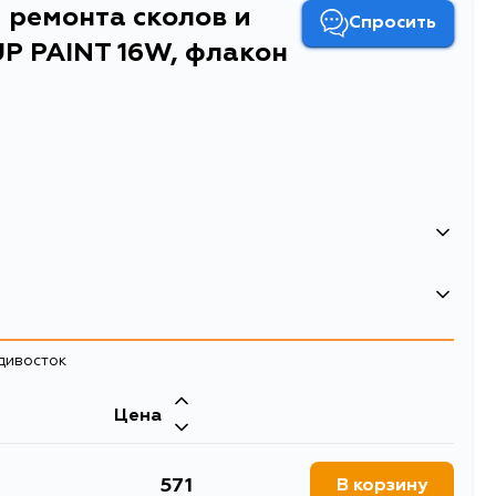
 ремонта сколов и
Спросить
P PAINT 16W, флакон
и царапин Soft99 TOUCH UP PAINT 16W, флакон с
адивосток
Цена
571
В корзину