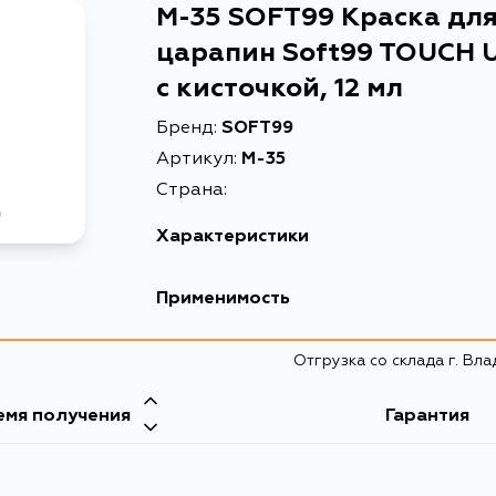
M-35 SOFT99 Краска для
царапин Soft99 TOUCH U
с кисточкой, 12 мл
Бренд:
SOFT99
Артикул:
M-35
Страна:
Характеристики
EAN-13
4975759173359
Применимость
Краска для ремонта сколов 
Описание
кисточкой, 12 мл
Отгрузка со склада г. Вл
емя получения
Гарантия