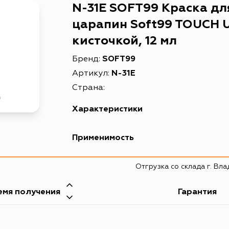
N-31E SOFT99 Краска дл
царапин Soft99 TOUCH U
кисточкой, 12 мл
Бренд:
SOFT99
Артикул:
N-31E
Страна:
Характеристики
EAN-13
4975759172314
Применимость
Краска для ремонта сколов 
Описание
кисточкой, 12 мл
Отгрузка со склада г. Вл
емя получения
Гарантия