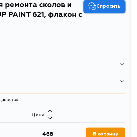
я ремонта сколов и
Спросить
P PAINT 621, флакон с
и царапин Soft99 TOUCH UP PAINT 621, флакон с
адивосток
Цена
468
В корзину