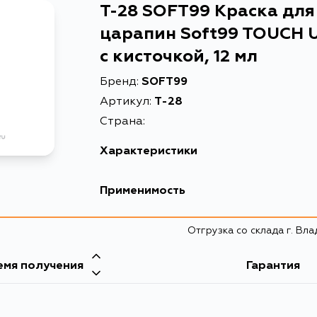
T-28 SOFT99 Краска для
царапин Soft99 TOUCH U
с кисточкой, 12 мл
Бренд:
SOFT99
Артикул:
T-28
Страна:
Характеристики
EAN-13
4975759170280
Применимость
Краска для ремонта сколов 
Описание
кисточкой, 12 мл
Отгрузка со склада г. Вл
емя получения
Гарантия