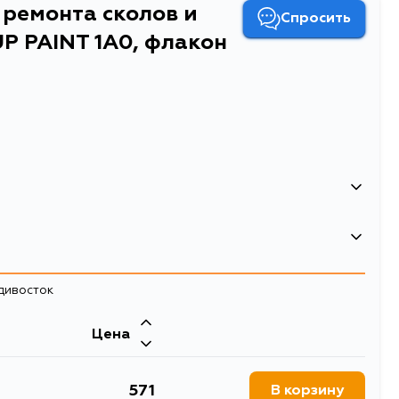
 ремонта сколов и
Спросить
P PAINT 1A0, флакон
и царапин Soft99 TOUCH UP PAINT 1A0, флакон с
адивосток
Цена
571
В корзину