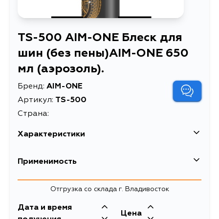
TS-500 AIM-ONE Блеск для
шин (без пены)AIM-ONE 650
мл (аэрозоль).
Бренд:
AIM-ONE
Артикул:
TS-500
Страна:
Характеристики
Блеск для шин (без
Применимость
Описание
пены)AIM-ONE 650 мл
(аэрозоль).
Отгрузка со склада г. Владивосток
Товарная группа
уход и очистка
Дата и время
Цена