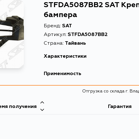
STFDA5087BB2 SAT Креп
бампера
Бренд:
SAT
Артикул:
STFDA5087BB2
Страна:
Тайвань
Характеристики
Описание
Крепление 
Применимость
Расширенное описание
Крепление б
Ford
Отгрузка со склада г. Вл
Кузов
емя получения
Гарантия
CB4