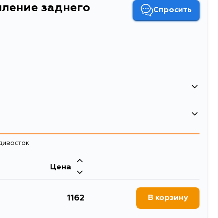
ление заднего
Спросить
заднего бампера
ампера Ford Focus 04-11 (Сзади/ Слева/ 5D HBK)
адивосток
Двигатель
Цена
AODA
1162
В корзину