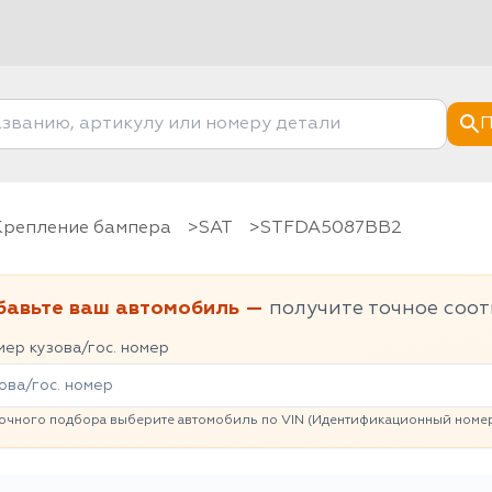
П
Крепление бампера
SAT
STFDA5087BB2
бавьте ваш автомобиль —
получите точное соот
ер кузова/гос. номер
очного подбора выберите автомобиль по VIN (Идентификационный номер 