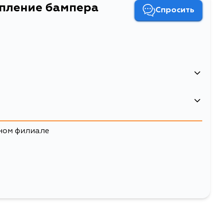
пление бампера
Спросить
ном филиале
Двигатель
2NZFE, 1NZFE