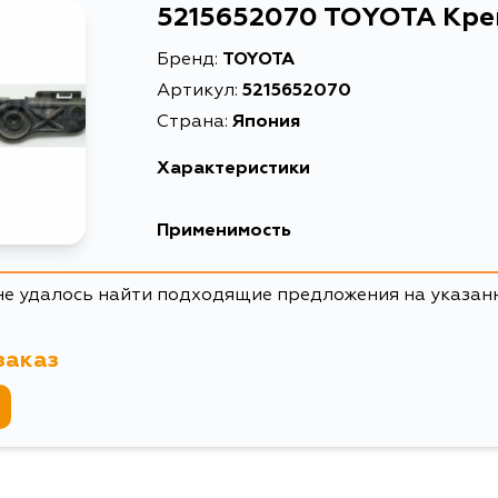
5215652070 TOYOTA Кре
Бренд:
TOYOTA
Артикул:
5215652070
Страна:
Япония
Характеристики
Применимость
Toyota
не удалось найти подходящие предложения на указан
Кузов
заказ
NNP10, NNP11, NNP15