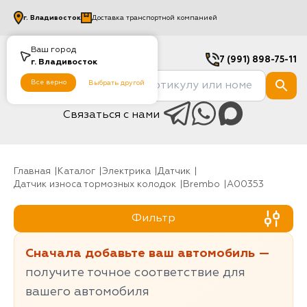
г.
Владивосток
Доставка транспортной компанией
Ваш город
7 (991) 898-75-11
г.
Владивосток
Все верно
Выбрать другой
Связаться с нами
Главная
Каталог
Электрика
датчик
Датчик износа тормозных колодок
Brembo
A00353
Фильтр
Сначала добавьте ваш автомобиль —
получите точное соответствие для
вашего автомобиля