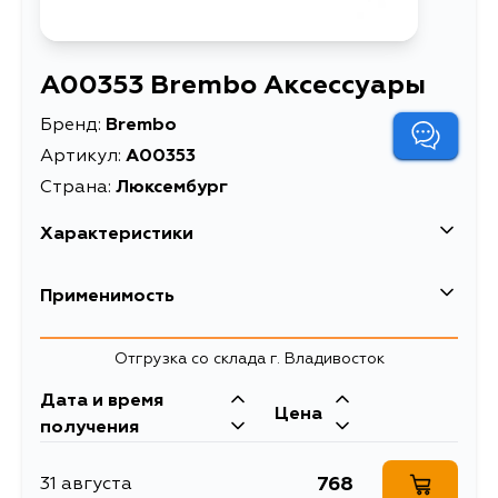
A00353 Brembo Аксессуары
Бренд:
Brembo
Артикул:
A00353
Страна:
Люксембург
Характеристики
EAN-13
8020584100424
Применимость
Высота упаковки, мм
120
Отгрузка со склада г. Владивосток
Длина упаковки, мм
170
Дата и время
Масса, кг
0.01
Цена
получения
Объем упаковки, л
0.2
768
31 августа
Описание
Аксессуары