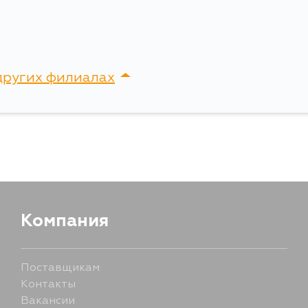
других филиалах
сток, Крыгина , д. 15
Компания
Поставщикам
Контакты
Вакансии