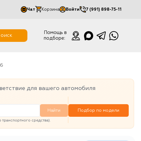
Чат
Корзина
Войти
7 (991) 898-75-11
Мой кабинет
Помощь в
оиск
подборе:
Выйти
76
ветствие для вашего автомобиля
Найти
Подбор по модели
транспортного средства).