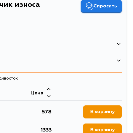
чик износа
Спросить
 износа
и износа тормозных колодок
адивосток
Цена
578
В корзину
1333
В корзину