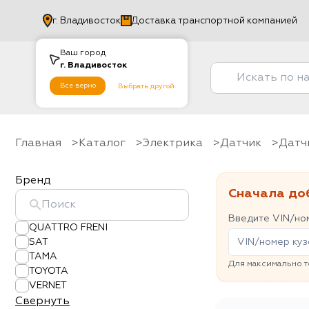
г.
Владивосток
Доставка транспортной компанией
Ваш город
г.
Владивосток
Все верно
Выбрать другой
Главная
Каталог
Электрика
датчик
Дат
Бренд
Сначала до
Введите VIN/ном
QUATTRO FRENI
SAT
TAMA
Для максимально т
TOYOTA
VERNET
Свернуть