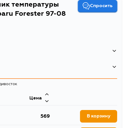
чик температуры
Спросить
aru Forester 97-08
атуры Mazda Demio 96-02 / Subaru Forester 97-08
ратуры охлаждающей жидкости
/TR/CD/ZZ/KD/VD/ND
адивосток
ратуры охлаждающей жидкости
Цена
569
В корзину