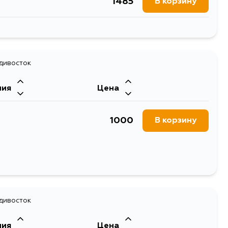
1485
В корзину
2174
В корзину
1584
адивосток
В корзину
ния
Цена
1000
В корзину
адивосток
ния
Цена