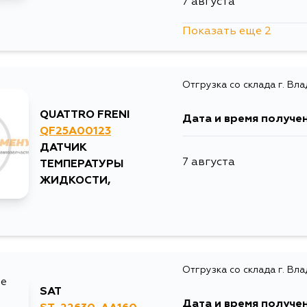
7 августа
Показать еще 2
10 августа
Отгрузка со склада г. Вл
15 августа
QUATTRO FRENI
Дата и время получе
QF25A00123
ДАТЧИК
7 августа
ТЕМПЕРАТУРЫ
ЖИДКОСТИ,
Отгрузка со склада г. Вл
SAT
Дата и время получе