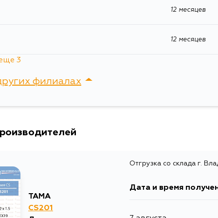
12 месяцев
12 месяцев
еще 3
12 месяцев
других филиалах
12 месяцев
сток, Крыгина , д. 15
12 месяцев
производителей
Отгрузка со склада г. Вл
Дата и время получе
TAMA
CS201