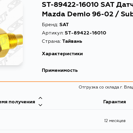
ST-89422-16010 SAT Дат
Mazda Demio 96-02 / Sub
Бренд:
SAT
Артикул:
ST-89422-16010
Страна:
Тайвань
Характеристики
Описание
Датчик темпер
Применимость
Датчик темпе
Расширенное описание
SZ/NZ/E/S/AZ
Отгрузка со склада г. Вл
Товарная группа
датчики темпе
емя получения
Гарантия
12 месяцев