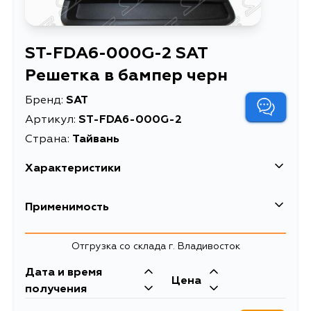
ST-FDA6-000G-2 SAT
Решетка в бампер черн
Бренд:
SAT
Артикул:
ST-FDA6-000G-2
Страна:
Тайвань
Характеристики
Решетка в бампер
Применимость
Описание
черн
Решетка в бампер Ford
Отгрузка со склада г. Владивосток
Расширенное описание
Focus 10-15 (Слева/
Черная)
Дата и время
Цена
получения