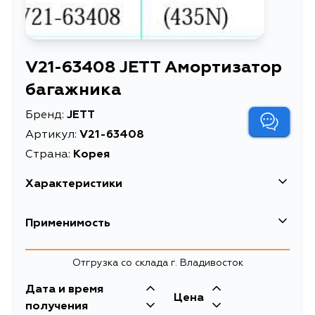
V21-63408 JETT Амортизатор
багажника
Бренд:
JETT
Артикул:
V21-63408
Страна:
Корея
Характеристики
Описание
Амортизатор багажника
Применимость
Товарная группа
амортизаторы
Toyota
Отгрузка со склада г. Владивосток
Кузов
Двигатель
Дата и время
Цена
ZVW30, ZVW30L, ZVW35,
получения