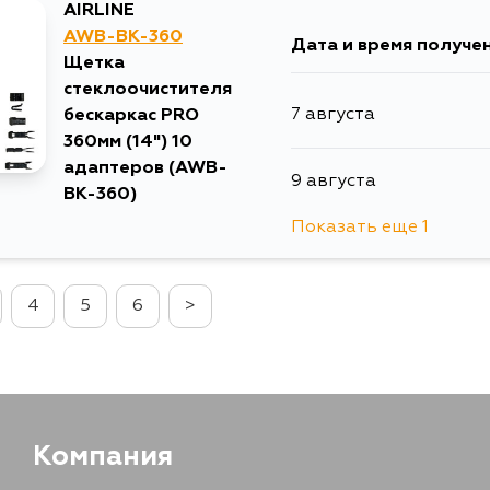
AIRLINE
AWB-BK-360
Дата и время получе
Щетка
стеклоочистителя
7 августа
бескаркас PRO
360мм (14") 10
адаптеров (AWB-
9 августа
BK-360)
Показать еще 1
1 сентября
4
5
6
>
Компания