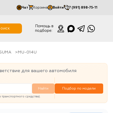
Чат
Корзина
Войти
7 (991) 898-75-11
Мой кабинет
Помощь в
оиск
подборе:
Выйти
ASUMA
MU-014U
ветствие для вашего автомобиля
Найти
Подбор по модели
транспортного средства).