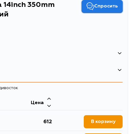
 14inch 350mm
Спросить
ний
адивосток
Двигатель
Цена
, JCE15, GXE15W, JCE15W,
1ZZFE, 1NZFE, 2ZZGE, 1GFE, 2JZGE,
CP31, NCP35, NZE121G,
2NZFE, 2AZFE, 1AZFSE, 3ZRFAE,
21N, ZZE122N, ZZE124N,
2ZRFAE, 1FZFE, 1HZ, 1HDT, 1HDFTE, 3L,
, ZGM10, ZGM11, ZGM15,
1KZTE, 1KZT, 5VZFE, 3RZFE, 3RZF,
612
В корзину
GM10G, ZGM10W, ZGM11G,
1KDFTV, 2UZFE, 3SFE, EM, 3SGE,
J100, UZJ100, UZJ100L,
3SFSE
350mm бескаркасная 8 креплений