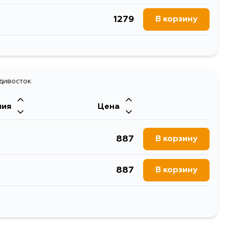
1279
В корзину
569
В корзину
адивосток
ния
Цена
887
В корзину
887
В корзину
887
В корзину