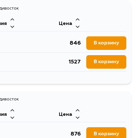
адивосток
ния
Цена
846
В корзину
1527
В корзину
846
В корзину
адивосток
ния
Цена
876
В корзину