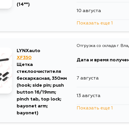
(14"")
10 августа
Показать еще 1
12 августа
Отгрузка со склада г. Вл
LYNXauto
XF350
Дата и время получе
Щетка
стеклоочистителя
7 августа
бескаркасная, 350мм
(hook; side pin; push
button 16/19mm;
13 августа
pinch tab, top lock;
bayonet arm;
Показать еще 1
bayonet)
1 сентября