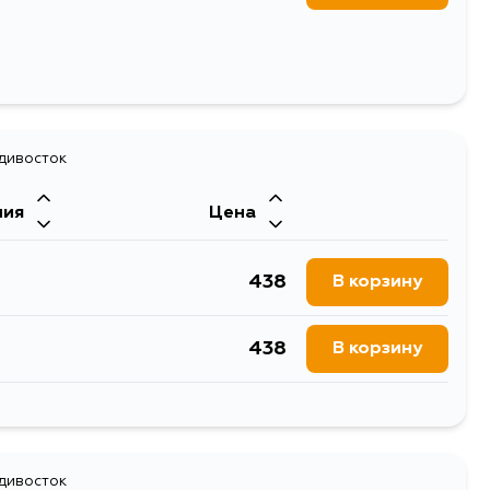
адивосток
ния
Цена
438
В корзину
438
В корзину
438
В корзину
адивосток