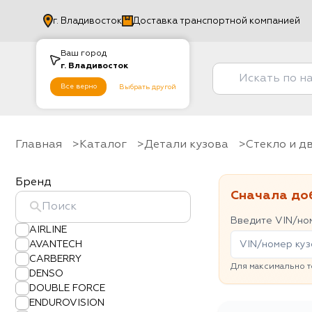
г.
Владивосток
Доставка транспортной компанией
Ваш город
г.
Владивосток
Все верно
Выбрать другой
Главная
Каталог
Детали кузова
Стекло и 
Бренд
Сначала до
Введите VIN/ном
AIRLINE
AVANTECH
CARBERRY
Для максимально т
DENSO
DOUBLE FORCE
ENDUROVISION