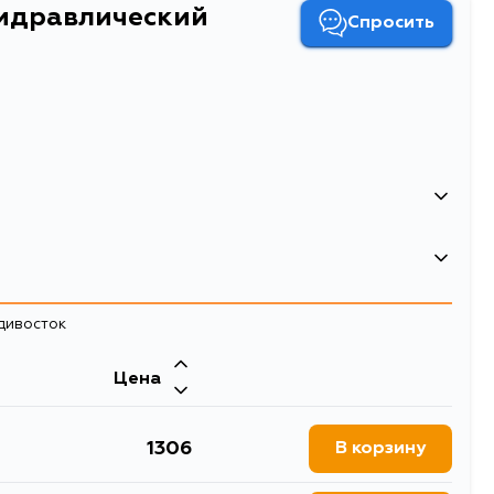
идравлический
Спросить
879600016
р гидравлический элемент
адивосток
ры гидравлической системы
Цена
1306
В корзину