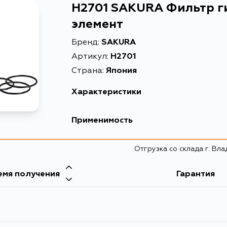
H2701 SAKURA Фильтр г
элемент
Бренд:
SAKURA
Артикул:
H2701
Страна:
Япония
Характеристики
EAN-13
8997
Применимость
Описание
Фильт
Отгрузка со склада г. Вл
Товарная группа
фильт
емя получения
Гарантия