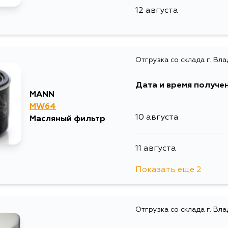
12 августа
21 августа
21 августа
Отгрузка со склада г. Вл
22 августа
Дата и время получе
MANN
MW64
23 августа
10 августа
Масляный фильтр
24 августа
11 августа
Показать еще 2
25 августа
12 августа
25 августа
Отгрузка со склада г. Вл
14 августа