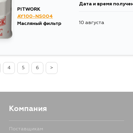
Дата и время получе
26 августа
PITWORK
AY100-NS004
10 августа
Масляный фильтр
26 августа
26 августа
27 августа
4
5
6
>
28 августа
28 августа
Компания
28 августа
Поставщикам
28 августа