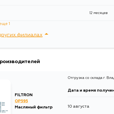
Qashqai, Tiida, 
SUBARU Foreste
12 месяцев
Товарная группа
масляные фил
еще 1
Ширина упаковки, мм
72
других филиалах
сток, Крыгина , д. 15
производителей
Отгрузка со склада г. Вл
Дата и время получе
FILTRON
OP595
10 августа
Масляный фильтр