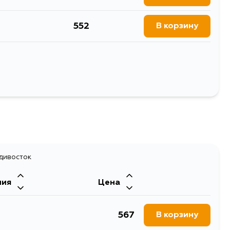
Terrano, X-Trail; MAZDA 2, 3, 323, 626, Demio, MX-5;
r, Impreza, Legacy, Outback; HONDA Moto
552
В корзину
ьтры
1313
В корзину
Выбрать
адивосток
ния
Цена
567
В корзину