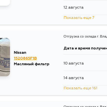
12 августа
Показать еще 7
12 августа
Отгрузка со склада г. Вл
4 сентября
Дата и время получе
4 сентября
Nissan
1520865F1B
10 августа
Масляный фильтр
5 сентября
14 августа
5 сентября
Показать еще 161
15 августа
5 сентября
Отгрузка со склада г. Вл