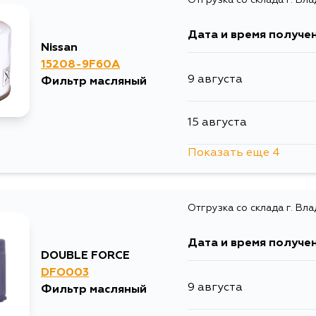
16 августа
6 сентября
Дата и время получе
16 августа
Nissan
15208-9F60A
9 августа
Фильтр масляный
17 августа
15 августа
18 августа
Показать еще 4
15 августа
18 августа
Отгрузка со склада г. Вл
29 августа
18 августа
Дата и время получе
30 августа
DOUBLE FORCE
18 августа
DFO003
9 августа
Фильтр масляный
31 августа
21 августа