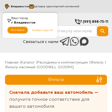
г.
Владивосток
Доставка транспортной компанией
Ваш город
7 (991) 898-75-11
г.
Владивосток
Все верно
Выбрать другой
Связаться с нами
Главная
Каталог
Расходники и комплектующие
фильтр
Фильтр масляный
GOODWILL
OG101HQ
Фильтр
Сначала добавьте ваш автомобиль —
получите точное соответствие для
вашего автомобиля