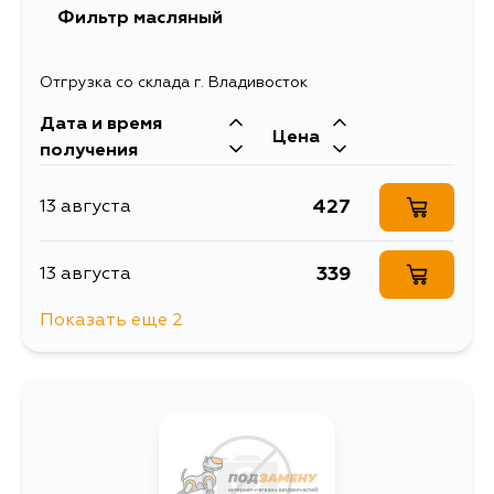
Фильтр масляный
882
12 августа
Отгрузка со склада г. Владивосток
Дата и время
812
15 августа
Цена
получения
812
17 августа
427
13 августа
812
24 августа
339
13 августа
Показать еще 2
1266
27 августа
662
3 сентября
812
30 августа
634
4 сентября