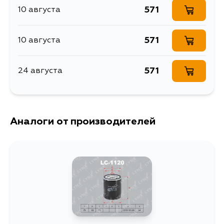
571
10 августа
Объем упаковки, л
0.677
Фильтр масляный
Описание
571
10 августа
двигателя
Расширенное описание
Land Rover, Ljtus
571
24 августа
Резьба
13/16-16 UN
Товарная группа
масляные фильтры
Ширина упаковки, мм
102
Аналоги от производителей