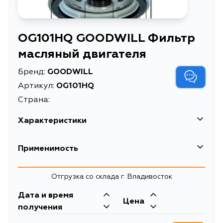
OG101HQ GOODWILL Фильтр
масляный двигателя
Бренд:
GOODWILL
Артикул:
OG101HQ
Страна:
Характеристики
EAN-13
5094632800041
Применимость
Внешний диаметр, мм
76
Отгрузка со склада г. Владивосток
Высота упаковки, мм
81
Дата и время
Длина упаковки, мм
82
Цена
получения
Масса, кг
0.29