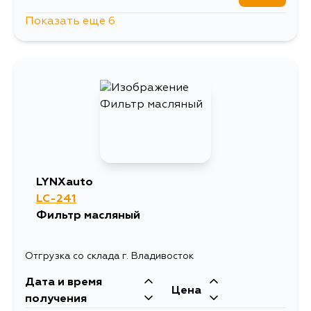
Показать еще 6
876
10 августа
876
11 августа
1835
13 августа
876
15 августа
LYNXauto
LC-241
1104
15 августа
Фильтр масляный
876
15 августа
Отгрузка со склада г. Владивосток
Дата и время
Цена
получения