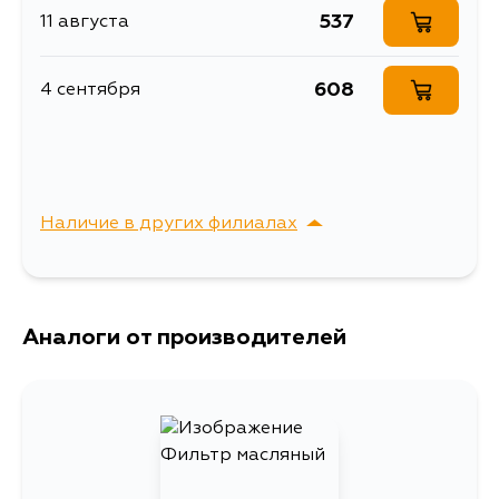
TD23, Z20, SD25,
537
11 августа
Описание
Масляный фильтр
NA20S, Z24,
YD25DDTI, TD25TI,
Товарная группа
масляные фильтры
SD23, KA24E,
KA24DE, Z24S
608
4 сентября
Ширина упаковки, мм
95
Наличие в других филиалах
г. Владивосток,
Выбрать
Крыгина , д. 15
Аналоги от производителей