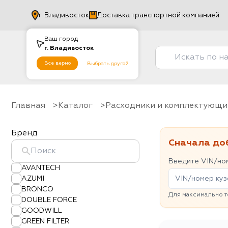
г.
Владивосток
Доставка транспортной компанией
Ваш город
г.
Владивосток
Все верно
Выбрать другой
Главная
Каталог
Расходники и комплектующи
Бренд
Сначала до
Введите VIN/ном
AVANTECH
AZUMI
BRONCO
Для максимально т
DOUBLE FORCE
GOODWILL
GREEN FILTER