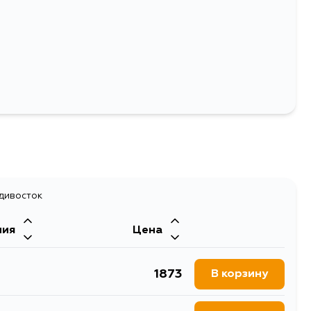
83
Выбрать
адивосток
ния
Цена
1873
В корзину