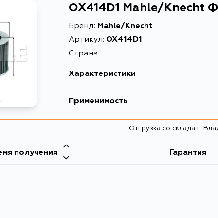
OX414D1 Mahle/Knecht 
Бренд:
Mahle/Knecht
Артикул:
OX414D1
Страна:
Характеристики
EAN-13
Применимость
Высота упаковки, мм
Отгрузка со склада г. Вл
Длина упаковки, мм
Масса, кг
емя получения
Гарантия
Объем упаковки, л
Описание
Товарная группа