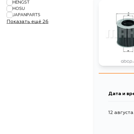
HENGST
HOSU
JAPANPARTS
Показать ещё
26
Дата и вр
12 августа