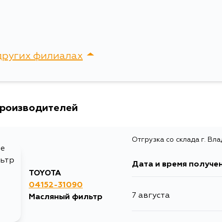
Ширина упаковки, мм
других филиалах
сток, Крыгина , д. 15
производителей
Отгрузка со склада г. Вл
Дата и время получе
TOYOTA
04152-31090
7 августа
Масляный фильтр