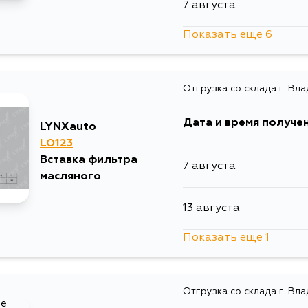
7 августа
Показать еще 6
7 августа
Отгрузка со склада г. Вл
7 августа
Дата и время получе
LYNXauto
10 августа
LO123
Вставка фильтра
7 августа
12 августа
масляного
13 августа
13 августа
Показать еще 1
1 сентября
1 сентября
Отгрузка со склада г. Вл