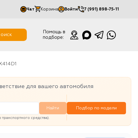
Чат
Корзина
Войти
7 (991) 898-75-11
Мой кабинет
Помощь в
оиск
подборе:
Выйти
OX414D1
ветствие для вашего автомобиля
Найти
Подбор по модели
транспортного средства).