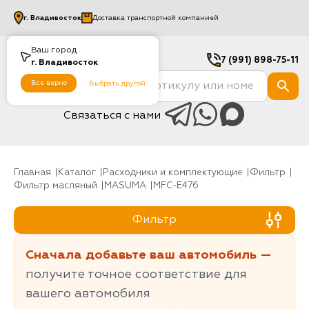
г.
Владивосток
Доставка транспортной компанией
Ваш город
7 (991) 898-75-11
г.
Владивосток
Все верно
Выбрать другой
Связаться с нами
Главная
Каталог
Расходники и комплектующие
фильтр
Фильтр масляный
MASUMA
MFC-E476
Фильтр
Сначала добавьте ваш автомобиль —
получите точное соответствие для
вашего автомобиля