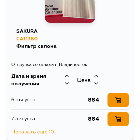
2730
11 августа
3077
11 августа
SAKURA
CA11380
2782
13 августа
Фильтр салона
2753
14 августа
Отгрузка со склада г. Владивосток
Дата и время
2791
16 августа
Цена
получения
2802
16 августа
884
6 августа
2932
17 августа
884
7 августа
Показать еще 10
2802
20 августа
923
7 августа