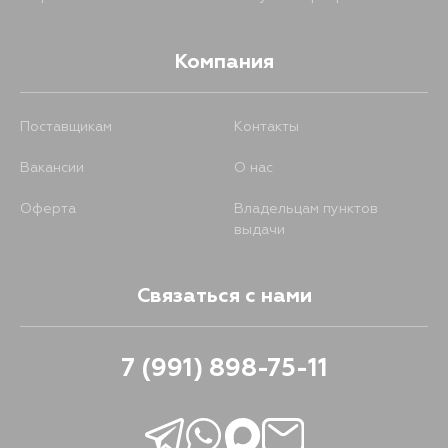
3831
25 августа
1337
23 августа
Компания
3840
25 августа
4246
Поставщикам
Контакты
25 августа
Вакансии
О нас
4318
25 августа
Оферта
Владельцам пунктов
выдачи
4605
25 августа
Связаться с нами
5136
25 августа
7 (991) 898-75-11
2906
26 августа
3017
26 августа