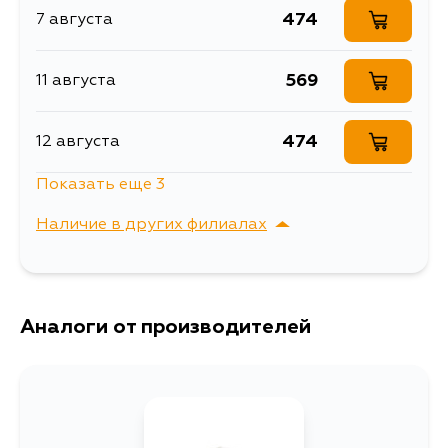
474
7 августа
Описание
Фильтр салонный
Фильтр салонный TOYOTA
569
11 августа
Расширенное описание
Camry/Fortuner/Hilux/Prius/
Prius/ LEXUS RX
Товарная группа
салонные фильтры
474
12 августа
Ширина упаковки, мм
192
Показать еще 3
474
26 августа
Наличие в других филиалах
474
29 августа
г. Владивосток,
Выбрать
Крыгина , д. 15
474
Аналоги от производителей
31 августа