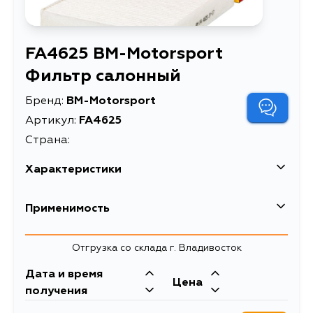
FA4625 BM-Motorsport
Фильтр салонный
Бренд:
BM-Motorsport
Артикул:
FA4625
Страна:
Характеристики
EAN-13
0000000281331
Применимость
Высота упаковки, мм
40
Отгрузка со склада г. Владивосток
Длина упаковки, мм
222
Дата и время
Масса, кг
0.12
Цена
получения
Объем упаковки, л
1.7