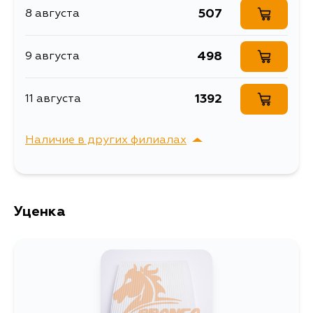
T32LL, T32L, AGT32, J11E, J11R, J11,
507
8 августа
Товарная группа
салонные фильтры
T32WW, M20X, T32NN, T32N, T32TT
Ширина упаковки, мм
232
498
9 августа
1392
11 августа
Наличие в других филиалах
г. Владивосток,
Выбрать
Крыгина , д. 15
Уценка