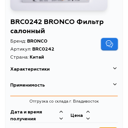
BRC0242 BRONCO Фильтр
салонный
Бренд:
BRONCO
Артикул:
BRC0242
Страна:
Китай
Характеристики
Высота упаковки, мм
40
Применимость
Длина упаковки, мм
250
Nissan
Отгрузка со склада г. Владивосток
Масса, кг
0.11
Кузов
Двигатель
Дата и время
Объем упаковки, л
0.595
Цена
K13B, K13X, T32, T32HVU, T32J, T32D,
MR20DD, QR25DE,
получения
T32U, K13BB, N17B, N17X, N17BB,
M9R, R9M,
Описание
Фильтр салонный
T32RR, T32H, T32W, T32R, T32T,
MR16DDT