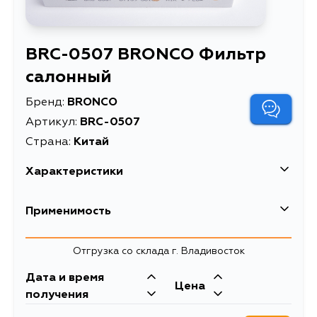
BRC-0507 BRONCO Фильтр
салонный
Бренд:
BRONCO
Артикул:
BRC-0507
Страна:
Китай
Характеристики
Высота упаковки, мм
35
Применимость
Длина упаковки, мм
230
Lexus
Отгрузка со склада г. Владивосток
Масса, кг
0.15
Кузов
Двигатель
Дата и время
Объем упаковки, л
1.787
Toyota
Цена
AWL10, GRL10, GRL11, GRL15,
2GRFSE, 4GRFSE,
получения
GWL10, ASE30, AVE30, GSE30,
2GRFXE, 2ARFSE,
Описание
Фильтр салонный
Кузов
Двигатель
GSE31, GSE35, GSE36, GSE37,
8ARFTS, 2GRFKS,