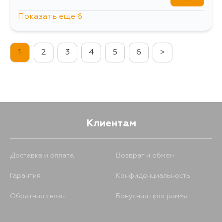
Показать еще 6
403
15 августа
1
2
3
4
5
6
>
403
17 августа
403
17 августа
403
19 августа
Клиентам
403
21 августа
Доставка и оплата
Возврат и обмен
Гарантия
Конфиденциальность
403
30 августа
Обратная связь
Бонусная программа