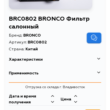
BRC0802 BRONCO Фильтр
салонный
Бренд:
BRONCO
Артикул:
BRC0802
Страна:
Китай
Характеристики
Высота упаковки, мм
51
Применимость
Длина упаковки, мм
233
Nissan
Отгрузка со склада г. Владивосток
Масса, кг
0.134
Кузов
Двигатель
Дата и время
Объем упаковки, л
2.495
Цена
G11, SC11, M20, M20K, M20KK,
MR20DE, HR15DE,
получения
M20M, M20N, M20NN, C11X, SC11X,
MR18DE, HR16DE,
Описание
Фильтр салонный
C11, C11S, NC11, SC11S, SNC11, SZC11,
K9K