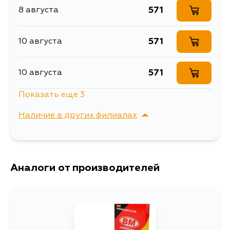
571
8 августа
Описание
Фильтр салона
NISSAN X-TRAIL II
Расширенное описание
571
10 августа
(2014-)
Товарная группа
салонные фильтры
571
10 августа
Ширина упаковки, мм
41
Показать еще 3
571
15 августа
Наличие в других филиалах
571
30 августа
г. Владивосток,
Выбрать
Крыгина , д. 15
571
Аналоги от производителей
5 сентября