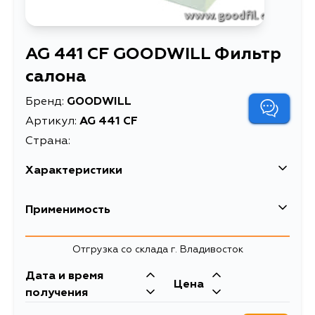
AG 441 CF GOODWILL Фильтр
салона
Бренд:
GOODWILL
Артикул:
AG 441 CF
Страна:
Характеристики
EAN-13
5094632802212
Применимость
Высота упаковки, мм
211
Nissan
Отгрузка со склада г. Владивосток
Длина упаковки, мм
263
Кузов
Двигатель
Дата и время
Масса, кг
0.17
Цена
J11R, T32R, T32RR
R9M, MR20DD,
получения
H5FT, QR25DE
Объем упаковки, л
0.002275