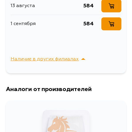
584
13 августа
Описание
Фильтр салона
FORD Explorer, Flex,
584
1 сентября
Расширенное описание
Taurus; LINCOLN MKS,
MKT
Товарная группа
салонные фильтры
Ширина упаковки, мм
31
Наличие в других филиалах
г. Владивосток,
Выбрать
Крыгина , д. 15
Аналоги от производителей