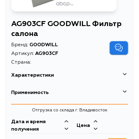
AG903CF GOODWILL Фильтр
салона
Бренд:
GOODWILL
Артикул:
AG903CF
Страна:
Характеристики
EAN-13
5094632822166
Применимость
Высота упаковки, мм
192
Отгрузка со склада г. Владивосток
Длина упаковки, мм
232
Дата и время
Масса, кг
0.1
Цена
получения
Объем упаковки, л
1.381