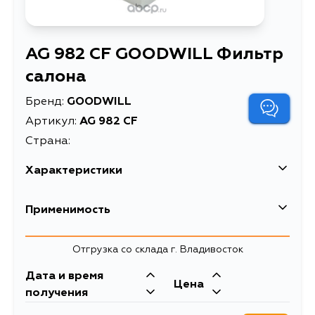
AG 982 CF GOODWILL Фильтр
салона
Бренд:
GOODWILL
Артикул:
AG 982 CF
Страна:
Характеристики
EAN-13
5094632824580
Применимость
Высота упаковки, мм
187
Toyota
Отгрузка со склада г. Владивосток
Длина упаковки, мм
255
Кузов
Двигатель
Дата и время
Масса, кг
0.12
Цена
TZNA45L, VXKA75L, VXKA76L,
получения
VXKH75L, VXKH76L, VXKH85L,
Объем упаковки, л
1.717
TZNA46L, TZNA41L, TZNA40L,