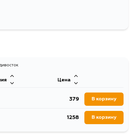
25
адивосток
ния
Цена
379
В корзину
1258
В корзину