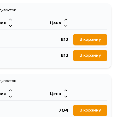
адивосток
ния
Цена
812
В корзину
812
В корзину
адивосток
ния
Цена
704
В корзину