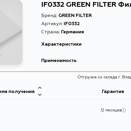
IF0332 GREEN FILTER Фи
Бренд:
GREEN FILTER
Артикул:
IF0332
Страна:
Германия
Характеристики
EAN-13
Применимость
Высота упаковки, мм
Отгрузка со склада г. Вл
Длина упаковки, мм
Масса, кг
емя получения
Гарантия
Объем упаковки, л
12 месяцев
i
Описание
Товарная группа