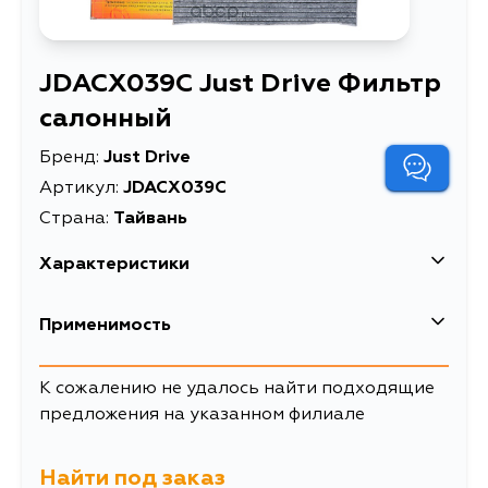
JDACX039C Just Drive Фильтр
салонный
Бренд:
Just Drive
Артикул:
JDACX039C
Страна:
Тайвань
Характеристики
Масса, кг
0.26
Применимость
Описание
Фильтр салонный
Nissan
К сожалению не удалось найти подходящие
Товарная группа
салонные фильтры
предложения на указанном филиале
Кузов
Двигатель
E52, Z51, Z51R, Z51Z, J32R, L32,
VQ35DE, QR25DE,
CL32, A35, L32HV, J32, J32K, J32L,
VQ25DE
Найти под заказ
J32T, J32TW, CZ51, J32Z