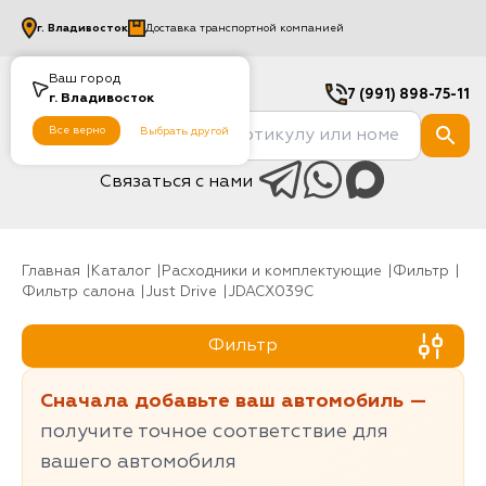
г.
Владивосток
Доставка транспортной компанией
Ваш город
7 (991) 898-75-11
г.
Владивосток
Все верно
Выбрать другой
Связаться с нами
Главная
Каталог
Расходники и комплектующие
фильтр
Фильтр салона
Just Drive
JDACX039C
Фильтр
Сначала добавьте ваш автомобиль —
получите точное соответствие для
вашего автомобиля