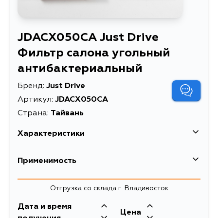
JDACX050CA Just Drive
Фильтр салона угольный
антибактериальный
Бренд:
Just Drive
Артикул:
JDACX050CA
Страна:
Тайвань
Характеристики
Фильтр салона угольный
Применимость
Описание
антибактериальный
Товарная группа
салонные фильтры
Subaru
Отгрузка со склада г. Владивосток
Дата и время
Цена