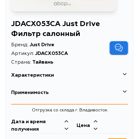
JDACX053CA Just Drive
Фильтр салонный
Бренд:
Just Drive
Артикул:
JDACX053CA
Страна:
Тайвань
Характеристики
Описание
Фильтр салонный
Применимость
Товарная группа
салонные фильтры
Nissan
Отгрузка со склада г. Владивосток
Кузов
Двигатель
Дата и время
Renault
Цена
E11E, K12E, M20M, CK12E
получения