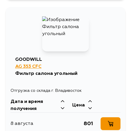
705
10 августа
705
10 августа
705
11 августа
GOODWILL
AG 353 CFC
705
12 августа
Фильтр салона угольный
807
13 августа
Отгрузка со склада г. Владивосток
Дата и время
705
14 августа
Цена
получения
705
28 августа
801
8 августа