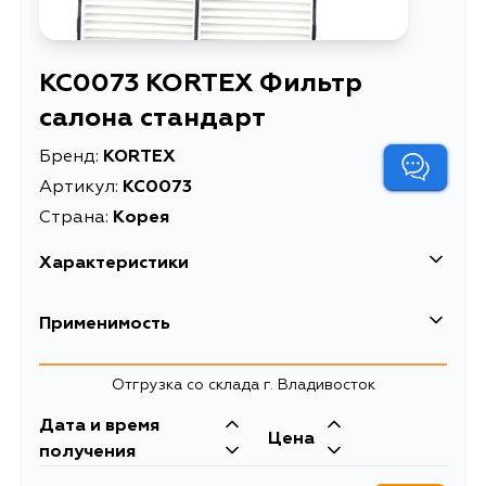
KC0073 KORTEX Фильтр
салона стандарт
Бренд:
KORTEX
Артикул:
KC0073
Страна:
Корея
Характеристики
Применимость
Mazda
Отгрузка со склада г. Владивосток
Кузов
Двигатель
Дата и время
Цена
KE, KE2AW, KE2FW, KE5AW,
получения
KE5FW, KEEAW, KEEFW, KF, KF2P,
KF5P, KFEP, BM, BN, GL, GJEFW,