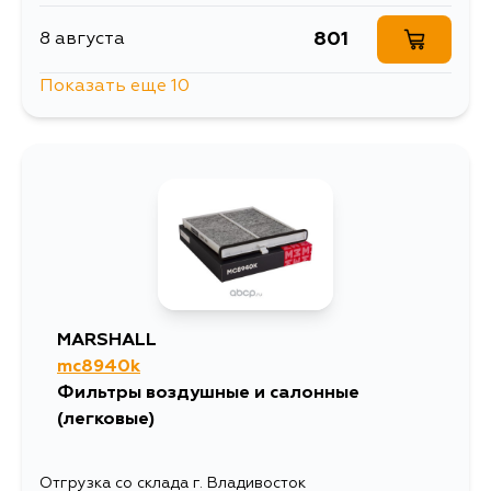
705
30 августа
801
8 августа
Показать еще 10
705
4 сентября
801
10 августа
801
10 августа
801
11 августа
992
11 августа
MARSHALL
mc8940k
897
13 августа
Фильтры воздушные и салонные
(легковые)
801
14 августа
Отгрузка со склада г. Владивосток