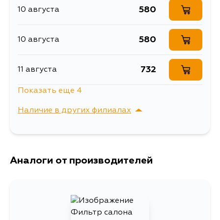
GJEFP, GJ5FW, GJ5FP, GJ527,
580
10 августа
GJ526, GJ523, GJ522, GJ521,
GJ2FW, GJ2FP, GJ2AW, GJ2AP, GJ
580
10 августа
732
11 августа
Показать еще 4
636
3 сентября
Наличие в других филиалах
653
3 сентября
г. Владивосток,
Выбрать
Крыгина , д. 15
664
Аналоги от производителей
3 сентября
670
5 сентября