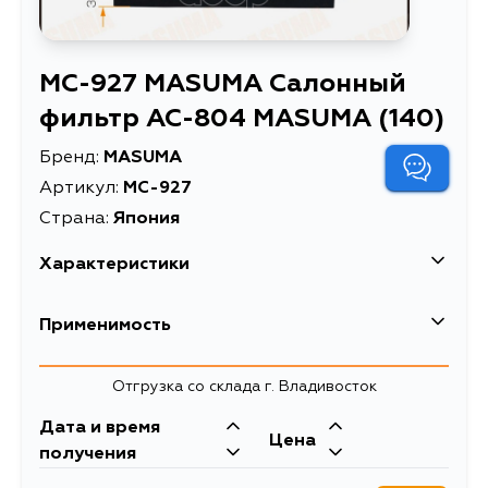
MC-927 MASUMA Салонный
фильтр AC-804 MASUMA (140)
Бренд:
MASUMA
Артикул:
MC-927
Страна:
Япония
Характеристики
Салонный фильтр AC-
Применимость
Расширенное описание
804 MASUMA
Honda
Отгрузка со склада г. Владивосток
Дата и время
Цена
получения