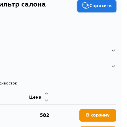
ильтр салона
Спросить
лона угольный
алона MAZDA 3 03-09/ MAZDA 5 05- угольный
адивосток
 фильтры
Цена
582
В корзину