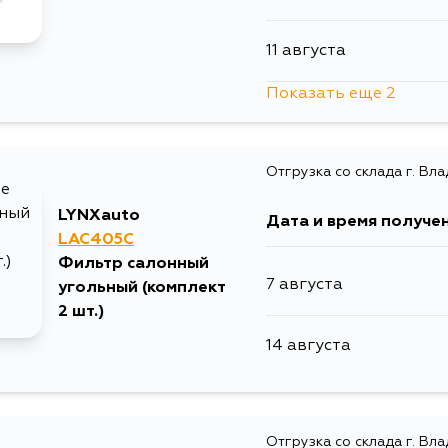
11 августа
Показать еще 2
31 августа
Отгрузка со склада г. Вл
5 сентября
LYNXauto
Дата и время получе
LAC405C
Фильтр салонный
7 августа
угольный (комплект
2 шт.)
14 августа
Отгрузка со склада г. Вл