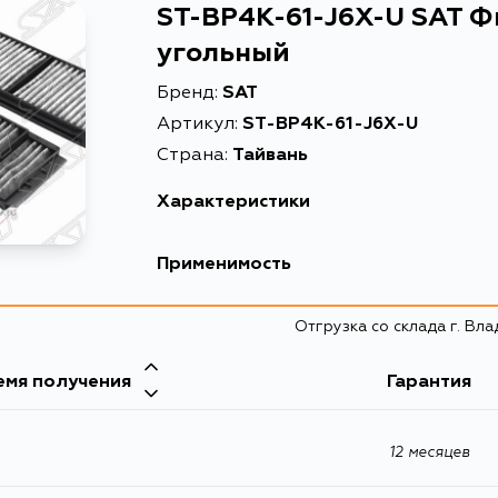
ST-BP4K-61-J6X-U SAT Ф
угольный
Бренд:
SAT
Артикул:
ST-BP4K-61-J6X-U
Страна:
Тайвань
Характеристики
Описание
Фильтр са
Применимость
Расширенное описание
Фильтр с
Отгрузка со склада г. Вл
Товарная группа
салонные
емя получения
Гарантия
12 месяцев