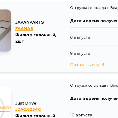
Отгрузка со склада г. Вл
5 сентября
Дата и время получе
JAPANPARTS
FAAMA8
Фильтр салонный,
8 августа
2шт
9 августа
Показать еще 4
14 августа
Отгрузка со склада г. Вл
29 августа
Дата и время получе
2 сентября
Just Drive
JDACX034C
10 августа
Фильтр салонный
4 сентября