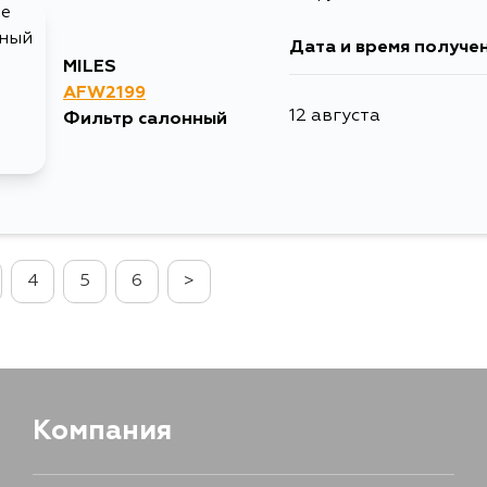
Дата и время получе
MILES
AFW2199
12 августа
Фильтр салонный
4
5
6
>
Компания