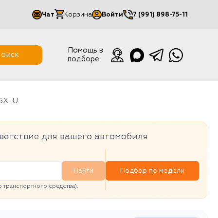
Чат
Корзина
Войти
7 (991) 898-75-11
Мой кабинет
Помощь в
оиск
подборе:
Выйти
J6X-U
ветствие для вашего автомобиля
Найти
Подбор по модели
транспортного средства).