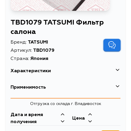
TBD1079 TATSUMI Фильтр
салона
Бренд:
TATSUMI
Артикул:
TBD1079
Страна:
Япония
Характеристики
EAN-13
4065298069517
Применимость
Масса, кг
0.09
Mitsubishi
Отгрузка со склада г. Владивосток
Описание
Фильтр салона
Кузов
Двигатель
Дата и время
Товарная группа
салонные фильтры
Цена
Z25A, Z26A, Z27A, Z28A, Z27AG,
получения
Z27W, Z27WG, Z21A, Z22A, Z23A,
Z23W, Z24A, Z24W