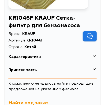
KR1046F KRAUF Сетка-
фильтр для бензонасоса
Бренд:
KRAUF
Артикул:
KR1046F
Страна:
Китай
Характеристики
Описание
Сетка-фильтр для бензонасоса
Применимость
Suzuki
К сожалению не удалось найти подходящие
предложения на указанном филиале
Кузов
Двигатель
AA34S, AB34S, AF34S, AH14S,
G13B, G13, G10
AH64S, AJ14S, AJ64S, AK34S,
Найти под заказ
GA11S, GA21S, GB21S, GB31S,