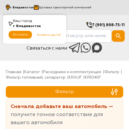
г.
Владивосток
Доставка транспортной компанией
Ваш город
7 (991) 898-75-11
г.
Владивосток
Все верно
Выбрать другой
Связаться с нами
Главная
Каталог
Расходники и комплектующие
фильтр
Фильтр топливный, сепаратор
KRAUF
KR1046F
Фильтр
Сначала добавьте ваш автомобиль —
получите точное соответствие для
вашего автомобиля