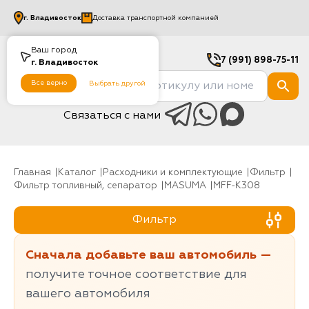
г.
Владивосток
Доставка транспортной компанией
Ваш город
7 (991) 898-75-11
г.
Владивосток
Все верно
Выбрать другой
Связаться с нами
Главная
Каталог
Расходники и комплектующие
фильтр
Фильтр топливный, сепаратор
MASUMA
MFF-K308
Фильтр
Сначала добавьте ваш автомобиль —
получите точное соответствие для
вашего автомобиля