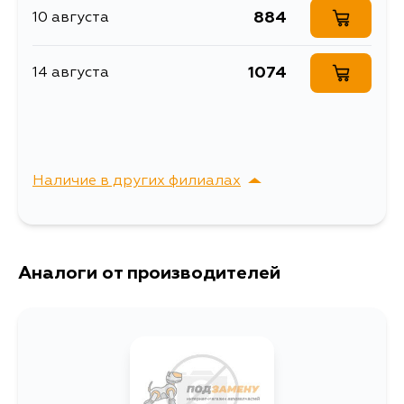
884
10 августа
Описание
Фильтр топливный
Топливный фильтр
1074
14 августа
MASUMA в бак (без
Расширенное описание
крышки) HYUNDAI
SANTA FE 00-
Товарная группа
топливные фильтры
Ширина упаковки, мм
110
Наличие в других филиалах
г. Владивосток,
Выбрать
Крыгина , д. 15
Аналоги от производителей