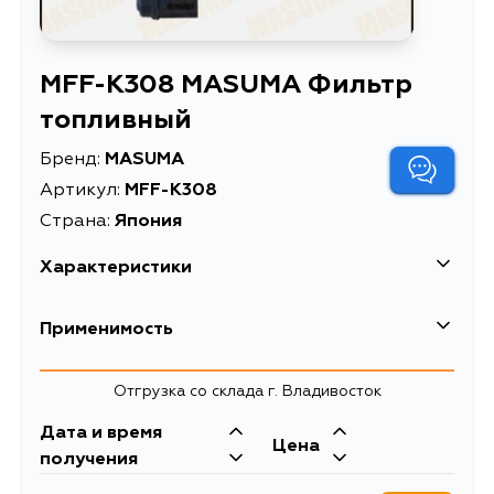
MFF-K308 MASUMA Фильтр
топливный
Бренд:
MASUMA
Артикул:
MFF-K308
Страна:
Япония
Характеристики
EAN-13
4560116744879
Применимость
Высота упаковки, мм
110
Hyundai
Отгрузка со склада г. Владивосток
Длина упаковки, мм
155
Дата и время
Масса, кг
0.353
Цена
получения
Объем упаковки, л
0.0018755