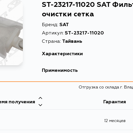
ST-23217-11020 SAT Фил
очистки сетка
Бренд:
SAT
Артикул:
ST-23217-11020
Страна:
Тайвань
Характеристики
Описание
Фильтр топлив
Применимость
Расширенное описание
Фильтр топли
Toyota
Отгрузка со склада г. Вл
Товарная группа
топливные фи
Кузов
емя получения
Гарантия
EL44, NL40, LN, YN, 90, VZN85, VZN120, RN80,
KR27, 30, CR27, RN80L, RN85L, RN90L, VZN
VZN95L, RN101L, RN106L, RN110L, RN130L, RN
VZN110L, VZN130L, VZN131L, TCR20G, TCR10G, T
12 месяцев
KZN130, 112, VZN130, 130, YN81, VZN130R, YN8
YR21G, YR30G, YR22RG