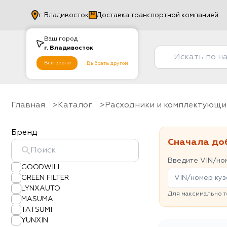
г.
Владивосток
Доставка транспортной компанией
Ваш город
г.
Владивосток
Все верно
Выбрать другой
Главная
Каталог
Расходники и комплектующи
Бренд
Сначала до
Введите VIN/ном
GOODWILL
GREEN FILTER
LYNXAUTO
Для максимально т
MASUMA
TATSUMI
YUNXIN