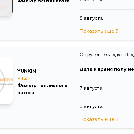
7 августа
Фильтр бензонасоса
8 августа
Показать еще 3
11 августа
Отгрузка со склада г. Вл
29 августа
Дата и время получе
YUNXIN
31 августа
PT21
Фильтр топливного
7 августа
насоса
8 августа
Показать еще 2
10 августа