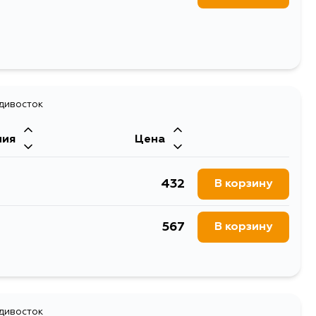
адивосток
ния
Цена
432
В корзину
567
В корзину
432
В корзину
432
адивосток
В корзину