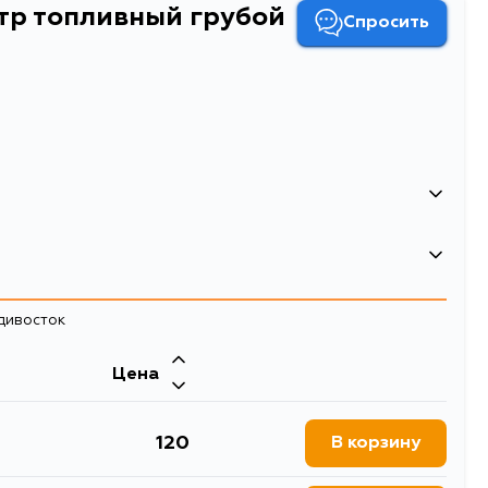
ьтр топливный грубой
Спросить
ный грубой очистки сетка
вный грубой очистки (сетка) TOYOTA COROLLA II 4EFE
адивосток
льтры
Двигатель
Цена
 110, EL41, EL45, EL43,
120L, VZN85L, VZN90L,
131L, VZN100L, VZN105L,
CR11G, TCR21G, VZN130G,
120
В корзину
5, LN85, RN, KZN, LN205,