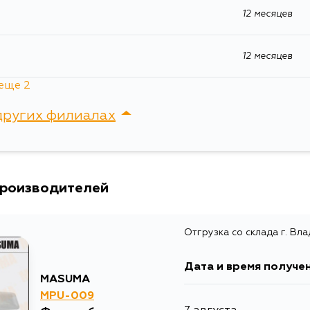
12 месяцев
12 месяцев
еще 2
12 месяцев
других филиалах
12 месяцев
сток, Крыгина , д. 15
производителей
Отгрузка со склада г. Вл
Дата и время получе
MASUMA
MPU-009