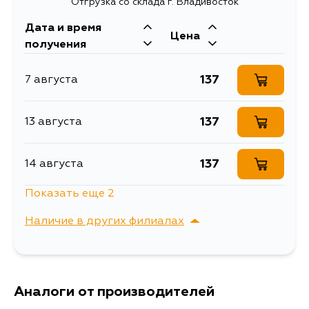
13/MARK X 06-
Отгрузка со склада г. Владивосток
12/CROWN 08-
Дата и время
15/GS300 06-11
Цена
получения
Фильтр топливный
грубой очистки (сетка)
137
7 августа
LEXUS IS250/350 05-
Расширенное описание
13/MARK X 06-
12/CROWN 08-
137
13 августа
15/GS300 06-11
Товарная группа
топливные фильтры
137
14 августа
Показать еще 2
137
16 августа
Наличие в других филиалах
137
18 августа
г. Владивосток,
Выбрать
Крыгина , д. 15
Аналоги от производителей