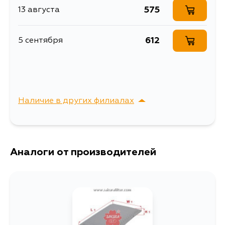
DE5FS, DC5R, DC5W
575
13 августа
Описание
Фильтр воздушный
Товарная группа
воздушные фильтры
612
5 сентября
Ширина упаковки, мм
42
Наличие в других филиалах
г. Владивосток,
Выбрать
Крыгина , д. 15
Аналоги от производителей