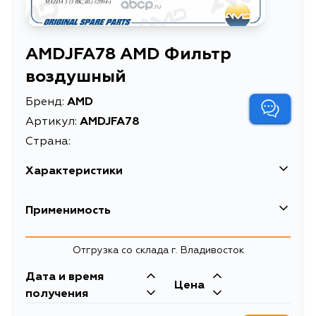
AMDJFA78 AMD Фильтр
воздушный
Бренд:
AMD
Артикул:
AMDJFA78
Страна:
Характеристики
EAN-13
8801735082789
Применимость
Высота упаковки, мм
320
Mazda
Отгрузка со склада г. Владивосток
Длина упаковки, мм
204
Кузов
Двигатель
Дата и время
Масса, кг
0.18
Цена
BK3P, BK5P, BKEP, DE, BLA4Y,
получения
BL14F, BL12F, BL, BK, DY3R, DY3W,
Объем упаковки, л
2.7
DY5R, DY5W, DE3AS, DE3FS,