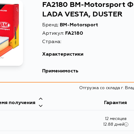
FA2180 BM-Motorsport 
LADA VESTA, DUSTER
Бренд:
BM-Motorsport
Артикул:
FA2180
Страна:
Характеристики
EAN-13
27777
Применимость
Высота упаковки, мм
69
Отгрузка со склада г. Вл
Длина упаковки, мм
269
Масса, кг
0.21
емя получения
Гарантия
Объем упаковки, л
2.3
12 месяцев
Описание
Фильт
12.88 дней
i
Товарная группа
возду