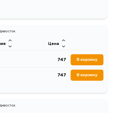
адивосток
ния
Цена
747
В корзину
747
В корзину
747
В корзину
1428
адивосток
В корзину