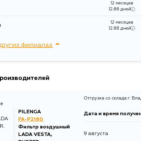
12 месяцев
12.88 дней
i
Ширина упаковки, мм
127
12 месяцев
я
12.88 дней
i
других филиалах
сток, Крыгина , д. 15
производителей
Отгрузка со склада г. Вл
PILENGA
Дата и время получе
FA-P2180
Фильтр воздушный
9 августа
LADA VESTA,