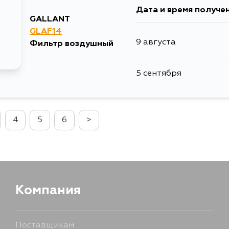
Дата и время получе
5 сентября
GALLANT
GLAF14
9 августа
Фильтр воздушный
5 сентября
4
5
6
>
Компания
Поставщикам