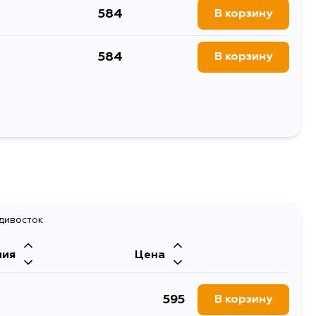
584
В корзину
584
В корзину
Выбрать
адивосток
ния
Цена
595
В корзину