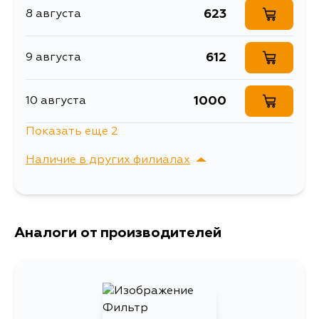
623
8 августа
AVV50, AVX40, ASV51, ASA42,
2ARFXE, 6ARFSE,
Товарная группа
воздушные фильтры
ASA44, ZSA42, ZSA44, ASA42W,
4ARFXE, 2ARFE,
AZK10
6ZRFAE, 5ARFE,
Ширина упаковки, мм
186
2AZFXE
612
9 августа
1000
10 августа
Показать еще 2
1502
11 августа
Наличие в других филиалах
1015
13 августа
г. Владивосток,
Выбрать
Крыгина , д. 15
Аналоги от производителей