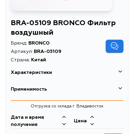
BRA-05109 BRONCO Фильтр
воздушный
Бренд:
BRONCO
Артикул:
BRA-05109
Страна:
Китай
Характеристики
Высота упаковки, мм
41
Применимость
Длина упаковки, мм
275
Lexus
Отгрузка со склада г. Владивосток
Масса, кг
0.17
Кузов
Двигатель
Дата и время
Объем упаковки, л
2.097
Toyota
Цена
ASV61, AVV60, USF40, USF41,
6ARFSE, 2ARFXE,
получения
USF45, USF46, ANF10, UVF45,
1URFSE, 1URFE,
Описание
Фильтр воздушный
Кузов
Двигатель
UVF46
2AZFXE, 2URFSE