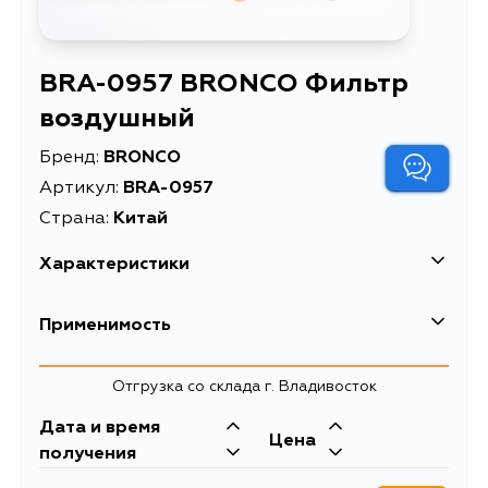
BRA-0957 BRONCO Фильтр
воздушный
Бренд:
BRONCO
Артикул:
BRA-0957
Страна:
Китай
Характеристики
Высота упаковки, мм
58
Применимость
Длина упаковки, мм
258
Отгрузка со склада г. Владивосток
Масса, кг
0.18
Дата и время
Объем упаковки, л
2.245
Цена
получения
Описание
Фильтр воздушный