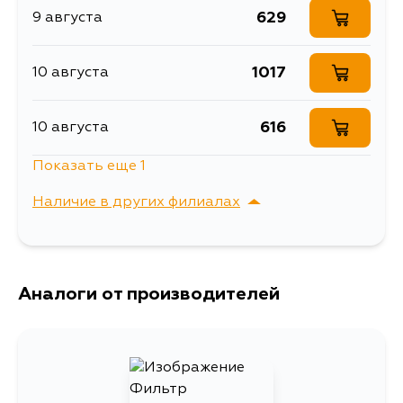
629
9 августа
Товарная группа
воздушные фильтры
Ширина упаковки, мм
150
1017
10 августа
616
10 августа
Показать еще 1
1513
11 августа
Наличие в других филиалах
г. Владивосток,
Выбрать
Крыгина , д. 15
Аналоги от производителей