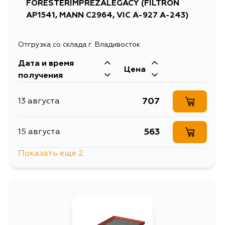
766
13 августа
FORESTERIMPREZALEGACY (FILTRON
AP1541, MANN C2964, VIC A-927 A-243)
1718
13 августа
Отгрузка со склада г. Владивосток
953
15 августа
Дата и время
Цена
получения
766
15 августа
707
13 августа
766
16 августа
563
15 августа
Показать еще 2
800
26 августа
700
3 сентября
766
1 сентября
636
4 сентября