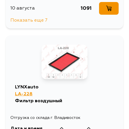
1091
10 августа
Показать еще 7
1050
11 августа
1050
12 августа
1050
13 августа
913
15 августа
LYNXauto
LA-228
1050
29 августа
Фильтр воздушный
1040
1 сентября
Отгрузка со склада г. Владивосток
Дата и время