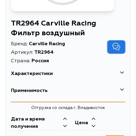
TR2964 Carville Racing
Фильтр воздушный
Бренд:
Carville Racing
Артикул:
TR2964
Страна:
Россия
Характеристики
EAN-13
4680295221630
Применимость
Описание
Фильтр воздушный
Отгрузка со склада г. Владивосток
Фильтр воздушный
для автомобилей
Дата и время
Расширенное описание
Nissan X-Trail (00-)/
Цена
получения
Almera N16 (00-)