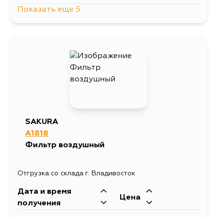
Показать еще 5
640
29 августа
640
30 августа
640
31 августа
640
1 сентября
SAKURA
A1818
640
4 сентября
Фильтр воздушный
Отгрузка со склада г. Владивосток
Дата и время
Цена
получения