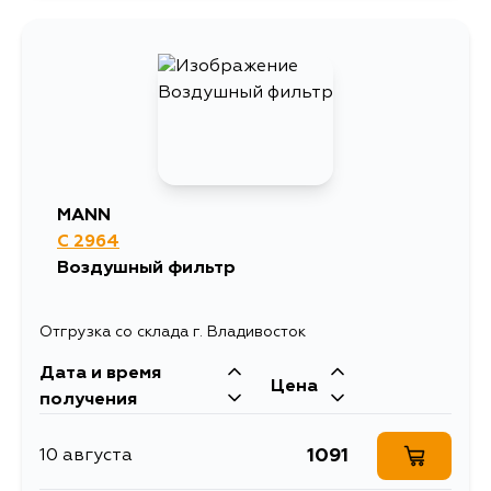
1424
13 августа
803
3 сентября
809
3 сентября
MANN
C 2964
789
5 сентября
Воздушный фильтр
Отгрузка со склада г. Владивосток
Дата и время
Цена
получения
1091
10 августа