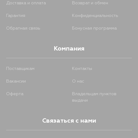
Доставка и оплата
Возврат и обмен
Гарантия
Конфиденциальность
890
15 августа
Обратная связь
Бонусная программа
794
26 августа
Компания
794
29 августа
Поставщикам
Контакты
794
30 августа
Вакансии
О нас
794
31 августа
Оферта
Владельцам пунктов
выдачи
794
1 сентября
Связаться с нами
794
4 сентября