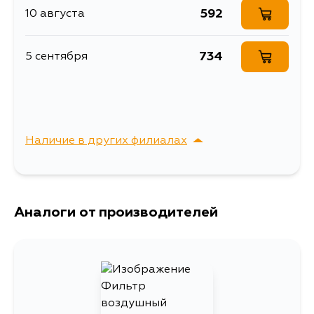
592
10 августа
Товарная группа
воздушные фильтры
Ширина упаковки, мм
160
734
5 сентября
Наличие в других филиалах
г. Владивосток,
Выбрать
Крыгина , д. 15
Аналоги от производителей