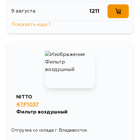
894
31 августа
1211
9 августа
Показать еще 1
735
11 августа
NITTO
4TP1037
Фильтр воздушный
Отгрузка со склада г. Владивосток