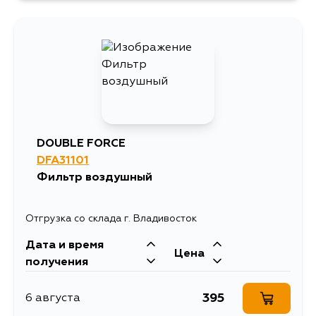
894
8 августа
894
9 августа
1086
11 августа
DOUBLE FORCE
DFA31101
894
11 августа
Фильтр воздушный
894
12 августа
Отгрузка со склада г. Владивосток
Дата и время
894
25 августа
Цена
получения
894
26 августа
395
6 августа