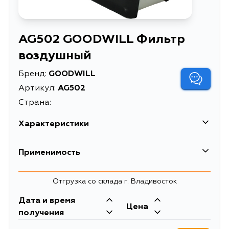
AG502 GOODWILL Фильтр
воздушный
Бренд:
GOODWILL
Артикул:
AG502
Страна:
Характеристики
EAN-13
5094632790755
Применимость
Высота упаковки, мм
190
Lexus
Отгрузка со склада г. Владивосток
Длина упаковки, мм
310
Кузов
Двигатель
Дата и время
Масса, кг
0.29
Toyota
Цена
VZV21
2VZFE
получения
Объем упаковки, л
0.002651
Кузов
Двигатель